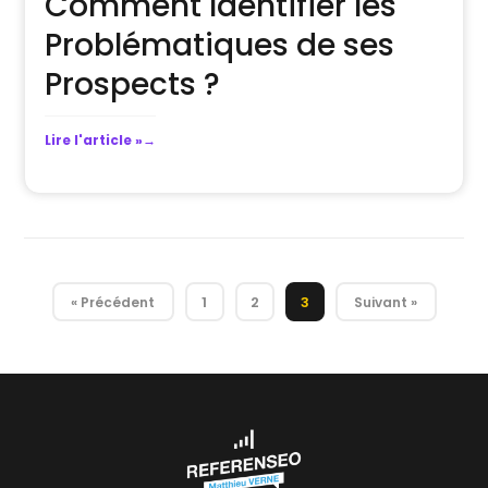
Comment Identifier les
Problématiques de ses
Prospects ?
Lire l'article »
1
2
3
« Précédent
Suivant »