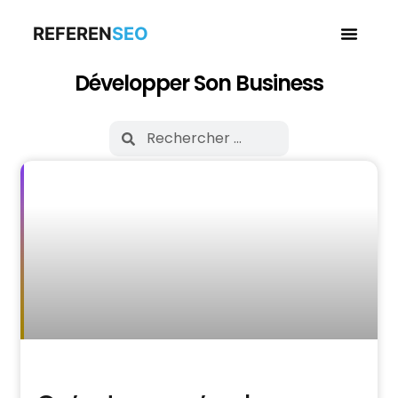
REFEREN
SEO
Business en
Développer Son Business