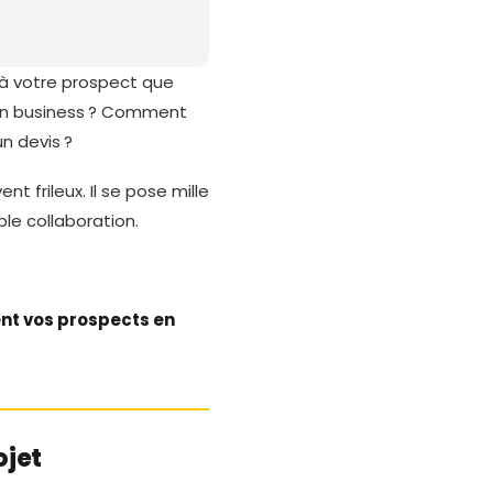
 votre prospect que
 son business ? Comment
un devis ?
nt frileux. Il se pose mille
ble collaboration.
nt vos prospects en
ojet