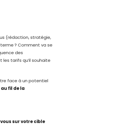
ous (rédaction, stratégie,
ong terme ? Comment va se
réquence des
 les tarifs qu’il souhaite
tre face à un potentiel
u fil de la
vous sur votre cible