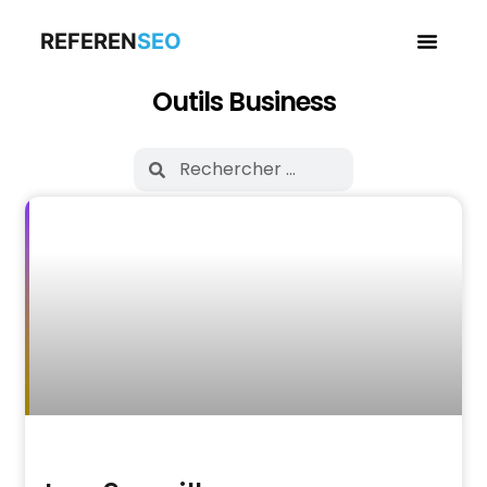
REFEREN
SEO
Business en
Outils Business