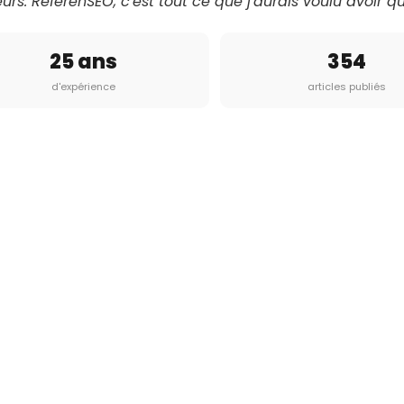
eurs. ReferenSEO, c'est tout ce que j'aurais voulu avoir q
25 ans
354
d'expérience
articles publiés