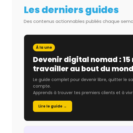
Les derniers guides
Des contenus actionnables publiés chaque sema
À la une
Devenir digital nomad : 15
travailler au bout du mon
Le guide complet pour devenir libre, quitter le sa
compte.
Apprends à trouver tes premiers clients et à vivr
Lire le guide →