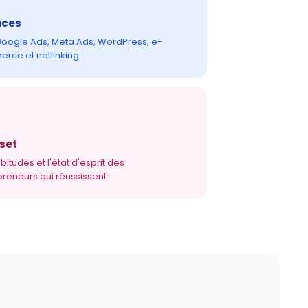
nces
Google Ads, Meta Ads, WordPress, e-
rce et netlinking
set
bitudes et l'état d'esprit des
preneurs qui réussissent