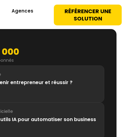
RÉFÉRENCER UNE
Agences
SOLUTION
 000
bonnés
e
ir entrepreneur et réussir ?
icielle
outils IA pour automatiser son business