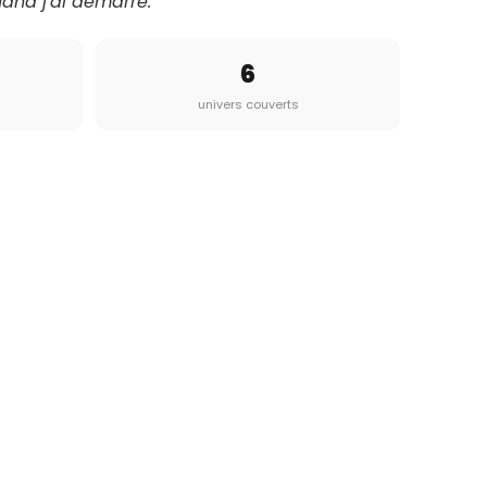
uand j'ai démarré."
6
univers couverts