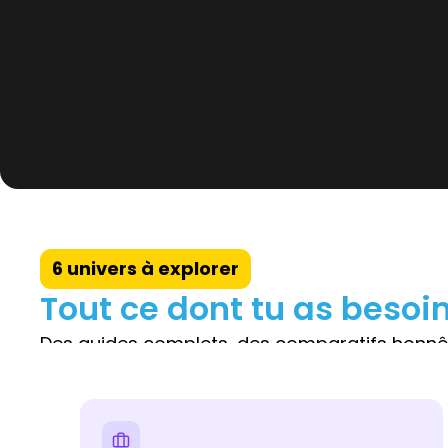
6 univers à explorer
Tout ce dont tu as besoin
Des guides complets, des comparatifs honnête