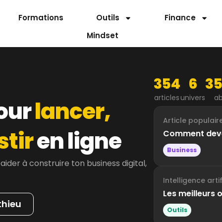
Formations
Outils
Finance
Mindset
354
6
35
articles
univers
a
pour
lancer,
Article populair
stir
en ligne
Comment deven
Business
der à construire ton business digital,
Intelligence artif
Les meilleurs 
thieu
Outils