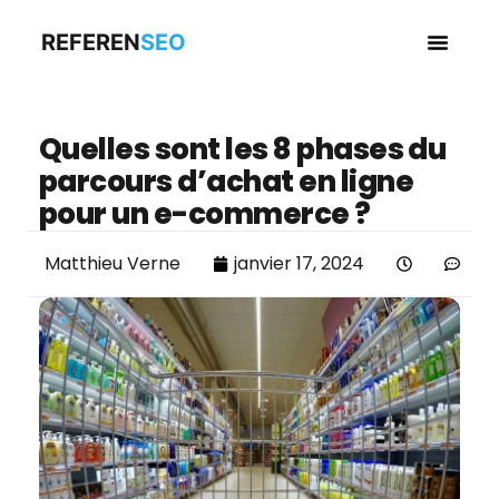
REFEREN
SEO
Business en
Quelles sont les 8 phases du
parcours d’achat en ligne
pour un e-commerce ?
Matthieu Verne
janvier 17, 2024