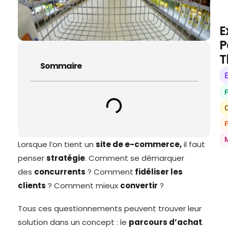
E
P
T
Sommaire
O
Lorsque l’on tient un
site de e-commerce,
il faut
penser
stratégie
. Comment se démarquer
des
concurrents
? Comment
fidéliser les
clients
? Comment mieux
convertir
?
Tous ces questionnements peuvent trouver leur
solution dans un concept : le
parcours d’achat
.