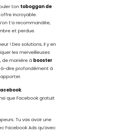
ouler ton
toboggan de
 offre incroyable.
u’on t’a recommandée,
ombre et perdue.
 ! Des solutions, il y en
liquer les merveilleuses
, de manière à
booster
t-à-dire profondément à
 apporter.
Facebook
.
insi que Facebook gratuit
mpeurs. Tu vas avoir une
ec Facebook Ads qu’avec