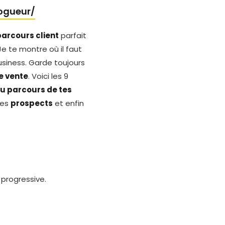
logueur/
parcours client
parfait
Je te montre où il faut
siness. Garde toujours
e vente
. Voici les 9
u parcours de tes
tes
prospects
et enfin
progressive.