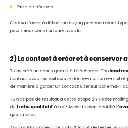
Prise de décision.
Ceci va t’aider à définir ton buying persona (client typ
pour mieux communiquer avec lui.
2) Le contact à créer et à conserver 
Tu as créé un bonus gratuit à télécharger. Ton l
ead ma
contact avec tes visiteurs : « donne-moi ton e-mail et 
de manière à garder un contact ultérieur par email, F
Tu n’as pas de résultat à cette étape 2 ? Petite mailing 
du
trafic qualitatif
à toi ? Avais-tu bien identifié
l’ava
que tu vises.
As-tu suffisamment de trafic ? Avant de tester un autr