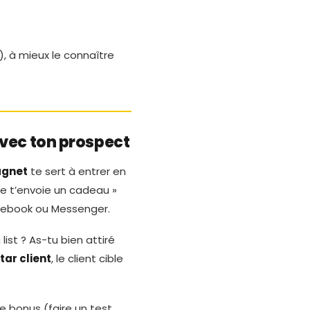
e), à mieux le connaître
avec ton prospect
gnet
te sert à entrer en
je t’envoie un cadeau »
acebook ou Messenger.
list ? As-tu bien attiré
tar client
, le client cible
e bonus (faire un test