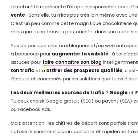
La notoriété représente l’étape indispensable pour dér
vente
! Sans elle, tu n’iras pas très loin même avec une
C’est un peu comme cette magnifique chocolaterie q
mais que tu ne trouves pas, cachée dans une ruelle s
Pas de panique cher ami blogueur et/ou web entrepreneur
a beaucoup pour
augmenter ta visibilité
: à toi d’app
astuces pour
faire connaître son blog
intelligemment
ton trafic
et à
attirer des prospects qualifiés
, c’es
l’écoute et concernés par les solutions que tu as à leur
Les deux meilleures
sources de trafic
?
Google
et
Tu peux choisir Google gratuit (SEO) ou payant (SEA) a
ou Facebook Ads.
Mais attention : les chiffres de départ sont parfois tro
notoriété sûrement plus importante et rapidement av