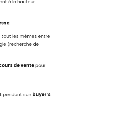
ent à la hauteur.
resse
.
du tout les mêmes entre
gle (recherche de
rcours de vente
pour
ect pendant son
buyer’s