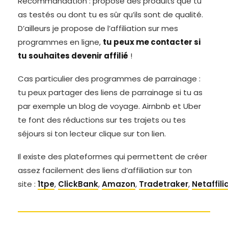
Recommandation : propose des produits que tu
as testés ou dont tu es sûr qu’ils sont de qualité.
D’ailleurs je propose de l’affiliation sur mes
programmes en ligne,
tu peux me contacter si
tu souhaites devenir affilié
!
Cas particulier des programmes de parrainage :
tu peux partager des liens de parrainage si tu as
par exemple un blog de voyage. Airnbnb et Uber
te font des réductions sur tes trajets ou tes
séjours si ton lecteur clique sur ton lien.
Il existe des plateformes qui permettent de créer
assez facilement des liens d’affiliation sur ton
site :
1tpe
,
ClickBank
,
Amazon
,
Tradetraker
,
Netaffili