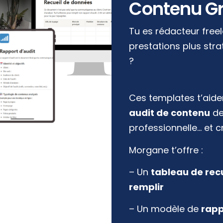
Contenu Gr
Tu es rédacteur free
prestations plus str
?
Ces templates t’aid
audit de contenu
de
professionnelle… et cr
Morgane t’offre :
– Un
tableau de recu
remplir
– Un modèle de
rapp