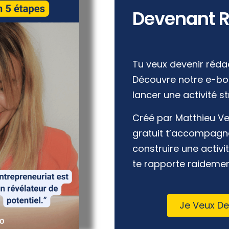
Devenant 
Tu veux devenir réda
Découvre notre e-boo
lancer une activité s
Créé par Matthieu Ve
gratuit t’accompagn
construire une activi
te rapporte raidemen
Je Veux D