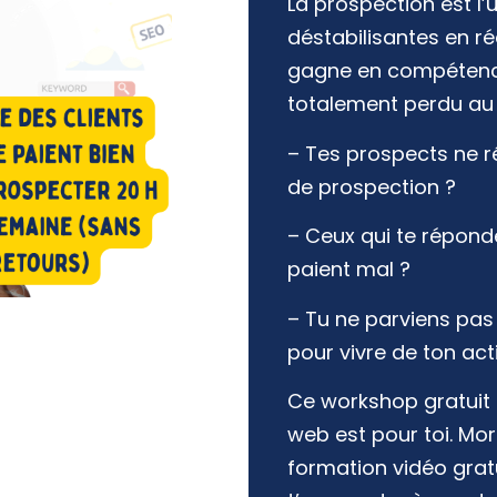
La prospection est l’
déstabilisantes en r
gagne en compétenc
totalement perdu au
– Tes prospects ne 
de prospection ?
– Ceux qui te réponde
paient mal ?
– Tu ne parviens pas
pour vivre de ton act
Ce workshop gratuit 
web est pour toi. Mo
formation vidéo grat