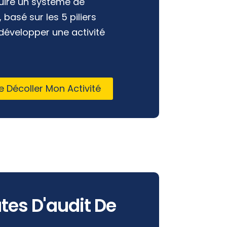
uire un système de
 basé sur les 5 piliers
évelopper une activité
e Décoller Mon Activité
tes D'audit De