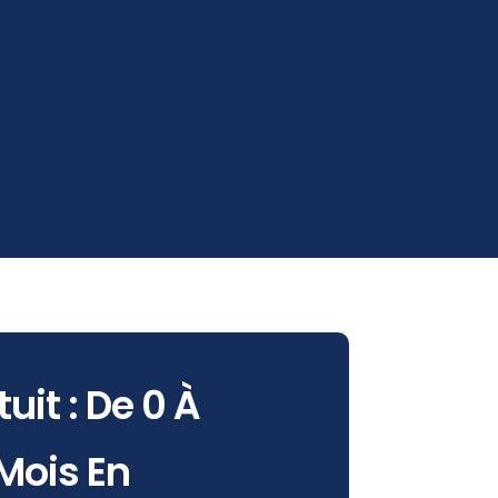
uit : De 0 À
Mois En