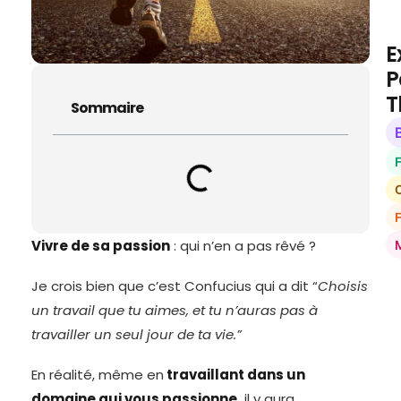
E
P
T
Sommaire
O
Vivre de sa passion
: qui n’en a pas rêvé ?
Je crois bien que c’est Confucius qui a dit “
Choisis
un travail que tu aimes, et tu n’auras pas à
travailler un seul jour de ta vie.”
En réalité, même en
travaillant dans un
domaine qui vous passionne,
il y aura