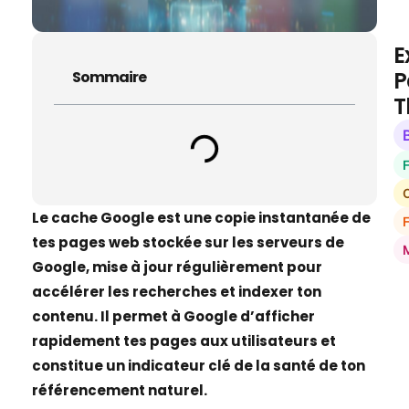
E
P
Sommaire
T
O
Le cache Google est une copie instantanée de
tes pages web stockée sur les serveurs de
Google, mise à jour régulièrement pour
accélérer les recherches et indexer ton
contenu. Il permet à Google d’afficher
rapidement tes pages aux utilisateurs et
constitue un indicateur clé de la santé de ton
référencement naturel.