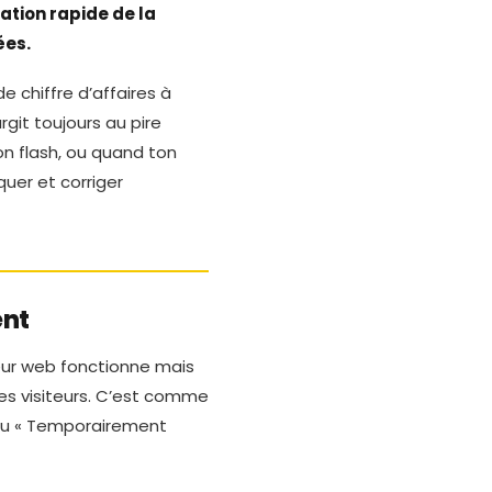
cation rapide de la
ées.
e chiffre d’affaires à
rgit toujours au pire
n flash, ou quand ton
quer et corriger
ent
eur web fonctionne mais
es visiteurs. C’est comme
eau « Temporairement