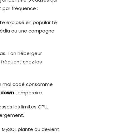
 par fréquence :
ite explose en popularité
 média ou une campagne
cas. Ton hébergeur
 fréquent chez les
gin mal codé consomme
b down
temporaire.
sses les limites CPU,
bergement.
D MySQL plante ou devient