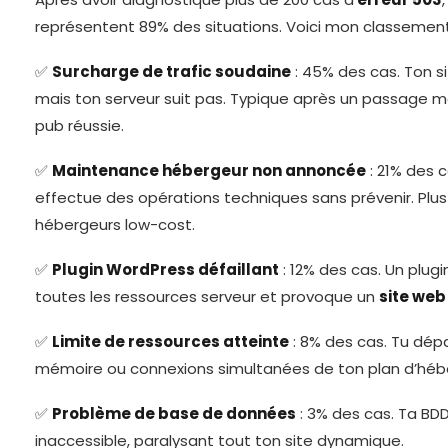
représentent 89% des situations. Voici mon classement
✅
Surcharge de trafic soudaine
: 45% des cas. Ton s
mais ton serveur suit pas. Typique après un passage
pub réussie.
✅
Maintenance hébergeur non annoncée
: 21% des 
effectue des opérations techniques sans prévenir. Plus
hébergeurs low-cost.
✅
Plugin WordPress défaillant
: 12% des cas. Un plu
toutes les ressources serveur et provoque un
site we
✅
Limite de ressources atteinte
: 8% des cas. Tu dépa
mémoire ou connexions simultanées de ton plan d’hé
✅
Problème de base de données
: 3% des cas. Ta BD
inaccessible, paralysant tout ton site dynamique.