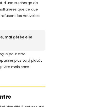
ent d’une surcharge de
imultanées que ce que
refusant les nouvelles
s, mal gérée elle
onçue pour être
epasser plus tard plutôt
ir vite mais sans
ontre
, j’ai identifié 5 causes qui