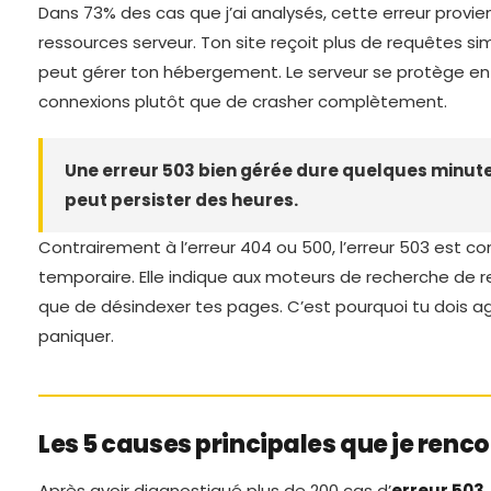
Dans 73% des cas que j’ai analysés, cette erreur provi
ressources serveur. Ton site reçoit plus de requêtes s
peut gérer ton hébergement. Le serveur se protège en 
connexions plutôt que de crasher complètement.
Une erreur 503 bien gérée dure quelques minute
peut persister des heures.
Contrairement à l’erreur 404 ou 500, l’erreur 503 est c
temporaire. Elle indique aux moteurs de recherche de r
que de désindexer tes pages. C’est pourquoi tu dois ag
paniquer.
Les 5 causes principales que je renc
Après avoir diagnostiqué plus de 200 cas d’
erreur 503