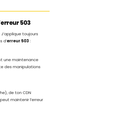
’erreur 503
 J’applique toujours
s d’
erreur 503
:
’est une maintenance
ite des manipulations
che), de ton CDN
eut maintenir l’erreur