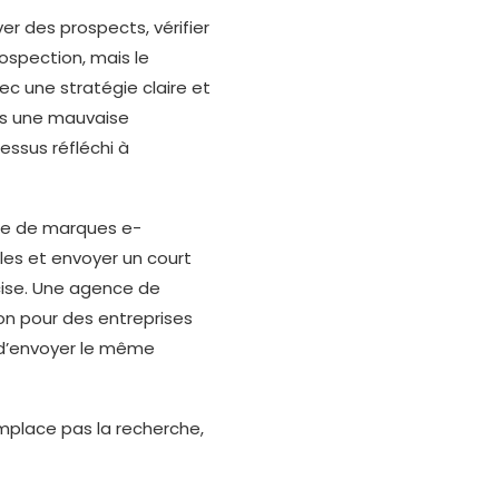
er des prospects, vérifier
ospection, mais le
vec une stratégie claire et
as une mauvaise
essus réfléchi à
ste de marques e-
es et envoyer un court
cise. Une agence de
on pour des entreprises
u d’envoyer le même
emplace pas la recherche,