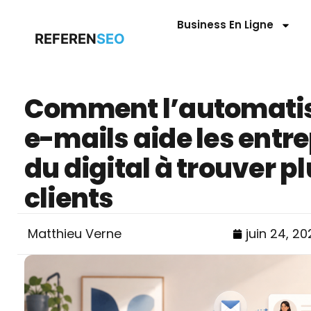
Business En Ligne
REFEREN
SEO
Comment l’automatis
e-mails aide les entr
du digital à trouver p
clients
Matthieu Verne
juin 24, 20