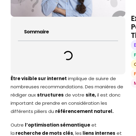
E
P
Sommaire
T
O
Être visible sur internet
implique de suivre de
nombreuses recommandations. Des manières de
rédiger aux
structures
de votre
site,
il est donc
important de prendre en considération les
différents piliers du
référencement naturel.
Outre
l’optimisation sémantique
et
la
recherche de mots clés
, les
liens internes
et