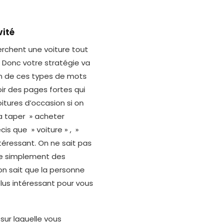
vité
erchent une voiture tout
. Donc votre stratégie va
cun de ces types de mots
voir des pages fortes qui
itures d’occasion si on
a taper » acheter
is que » voiture » , »
téressant. On ne sait pas
re simplement des
 on sait que la personne
lus intéressant pour vous
sur laquelle vous