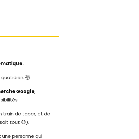
omatique.
quotidien. 🤯
herche Google
,
ibilités.
 train de taper, et de
ait tout 😈).
t une personne qui