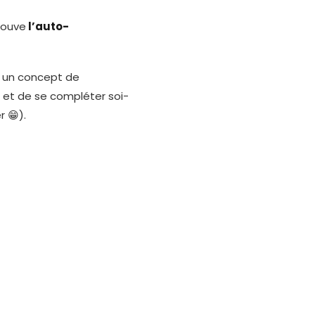
rouve
l’auto-
s un concept de
 et de se compléter soi-
 😁).