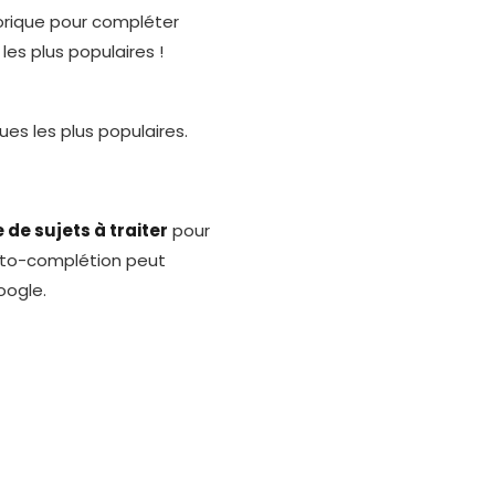
torique pour compléter
es plus populaires !
ues les plus populaires.
de sujets à traiter
pour
l’auto-complétion peut
oogle.