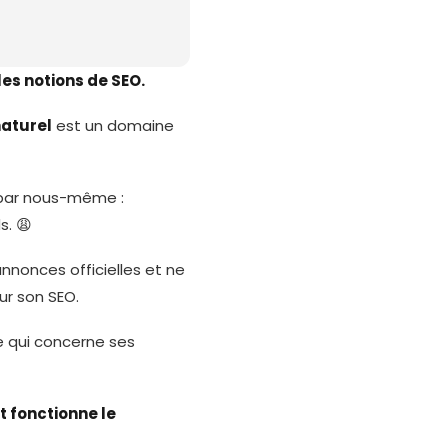
es notions de SEO.
aturel
est un domaine
 par nous-même :
s. 😩
annonces officielles et ne
ur son SEO.
e qui concerne ses
fonctionne le