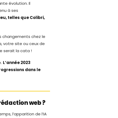
te évolution. Il
tenu à ses
eu, telles que Colibri,
es changements chez le
, votre site ou ceux de
 serait la cata !
e.
L’année 2023
ogressions dans le
 rédaction web ?
ps, l’apparition de l’IA