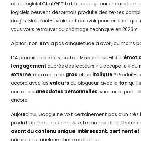
et du logiciel ChatGPT fait beaucoup parler dans le m
logiciels peuvent désormais produire des textes comp
doigts. Mais faut-il vraiment en avoir peur, en tant que
vous vous retrouver au chômage technique en 2023 ?
A priori, non. Il n’y a pas d’inquiétude à avoir, du moins
L’IA produit des mots, certes. Mais produit-il de l’
émoti
l’
engagement
auprès des lecteurs ? S’occupe-t-il du
externe
, des mises en
gras
et en
italique
? Produit-il
accord avec les
valeurs
du blogueur, avec le
ton
qu’il 
écrire des
anecdotes personnelles
, vues nulle part ai
encore.
Aujourd’hui, Google ne voit certainement pas d’un très b
produit du contenu en masse. Le moteur de recherche
avant du contenu unique, intéressant, pertinent et 
qui apporte quelque chose au lecteur.