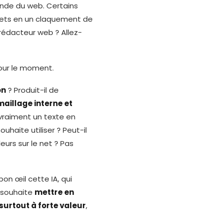
onde du web. Certains
lets en un claquement de
 rédacteur web ? Allez-
 pour le moment.
on
? Produit-il de
maillage interne et
 vraiment un texte en
souhaite utiliser ? Peut-il
lleurs sur le net ? Pas
on œil cette IA, qui
 souhaite
mettre en
surtout à forte valeur
,