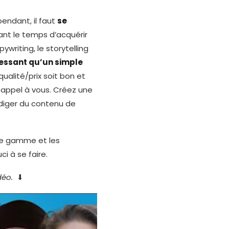
endant, il faut
se
ant le temps d’acquérir
ywriting, le storytelling
ressant qu’un simple
qualité/prix soit bon et
t appel à vous. Créez une
édiger du contenu de
 de gamme et les
i à se faire.
déo.
⬇