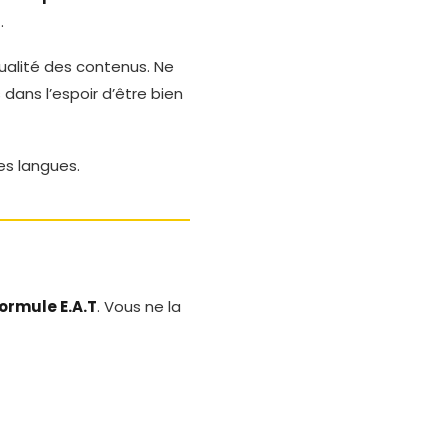
s
.
alité des contenus. Ne
ans l’espoir d’être bien
es langues.
ormule E.A.T
. Vous ne la