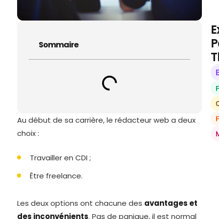
E
P
Sommaire
T
O
Au début de sa carrière, le rédacteur web a deux
choix :
Travailler en CDI ;
Être freelance.
Les deux options ont chacune des
avantages et
des inconvénients
. Pas de panique, il est normal