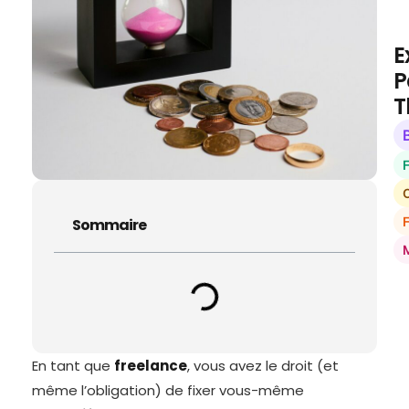
E
P
T
O
Sommaire
En tant que
freelance
, vous avez le droit (et
même l’obligation) de fixer vous-même