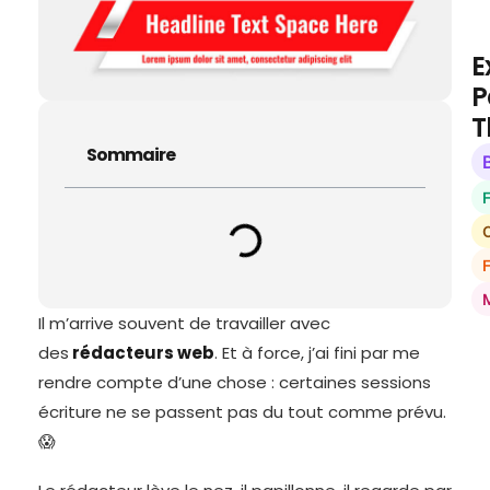
E
P
T
Sommaire
O
Il m’arrive souvent de travailler avec
des
rédacteurs web
. Et à force, j’ai fini par me
rendre compte d’une chose : certaines sessions
écriture ne se passent pas du tout comme prévu.
😱