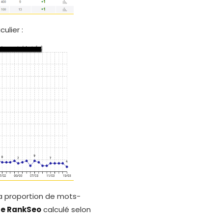
ulier :
la proportion de mots-
re RankSeo
calculé selon