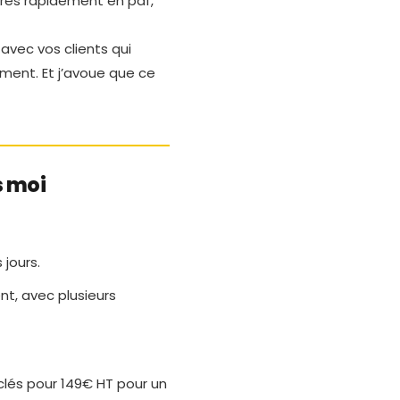
très rapidement en pdf,
 avec vos clients qui
ement. Et j’avoue que ce
s moi
jours.
t, avec plusieurs
-clés pour 149€ HT pour un