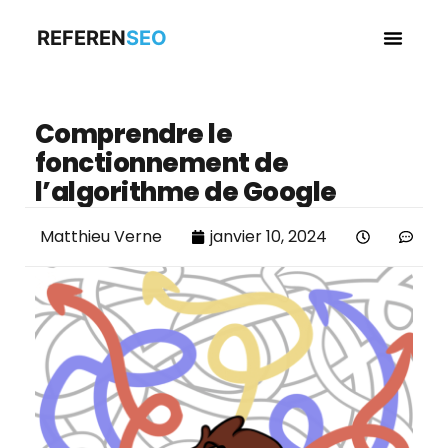
REFEREN
SEO
Business en
Comprendre le
fonctionnement de
l’algorithme de Google
Matthieu Verne
janvier 10, 2024