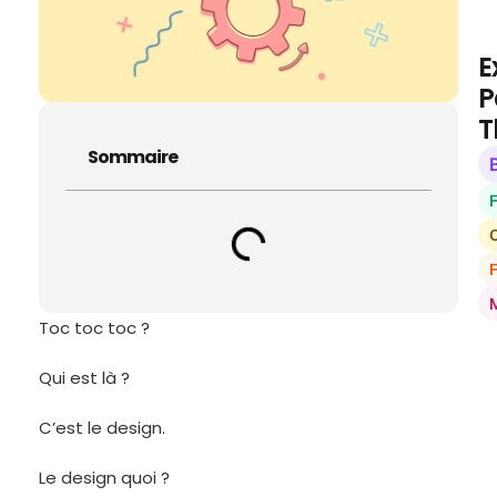
E
P
T
Sommaire
O
Toc toc toc ?
Qui est là ?
C’est le design.
Le design quoi ?