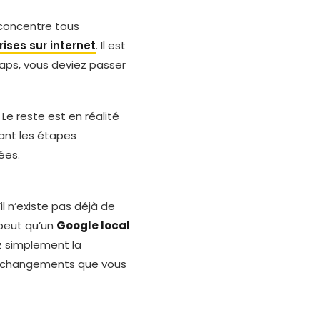
concentre tous
rises sur internet
. Il est
ps, vous deviez passer
Le reste est en réalité
ivant les étapes
es.
il n’existe pas déjà de
 peut qu’un
Google local
ez simplement la
es changements que vous