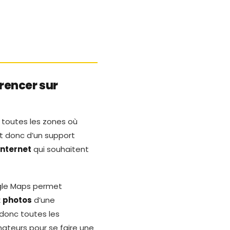
rencer sur
toutes les zones où
agit donc d’un support
internet
qui souhaitent
ogle Maps permet
x
photos
d’une
 donc toutes les
ateurs pour se faire une