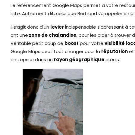
Le référencement Google Maps permet à votre restaur
liste. Autrement dit, celui que Bertrand va appeler en p
Il s’agit donc d’un
levier
indispensable s’adressant à tou
ont une
zone de
chalandise,
pour les aider à trouver 
Véritable petit coup de
boost
pour votre
visibilité loc
Google Maps peut tout changer pour la
réputation
et 
entreprise dans un
rayon géographique
précis.