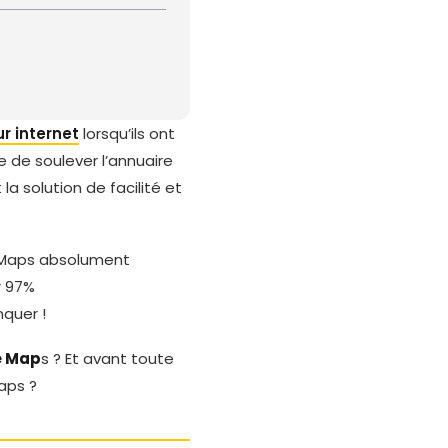
 internet
lorsqu’ils ont
e de soulever l’annuaire
 la solution de facilité et
e Maps absolument
r 97%
quer !
e Map
s ? Et avant toute
aps ?