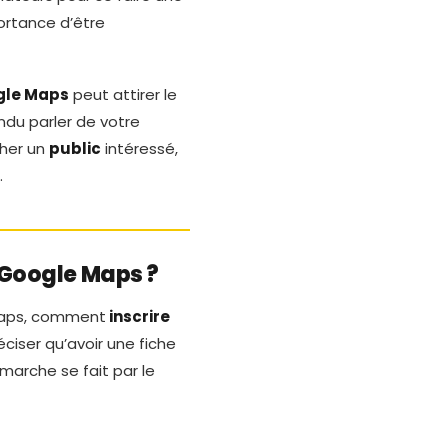
ortance d’être
gle Maps
peut attirer le
ndu parler de votre
cher un
public
intéressé,
.
 Google Maps ?
Maps, comment
inscrire
éciser qu’avoir une fiche
marche se fait par le