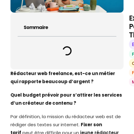
E
P
Sommaire
T
O
Rédacteur web freelance, est-ce un métier
qui rapporte beaucoup d’argent ?
Quel budget prévoir pour s’attirer les services
d’un créateur de contenu ?
Par définition, la mission du rédacteur web est de
rédiger des textes sur internet.
Fixer son
tarif
peut être difficile pour un
jeune rédacteur