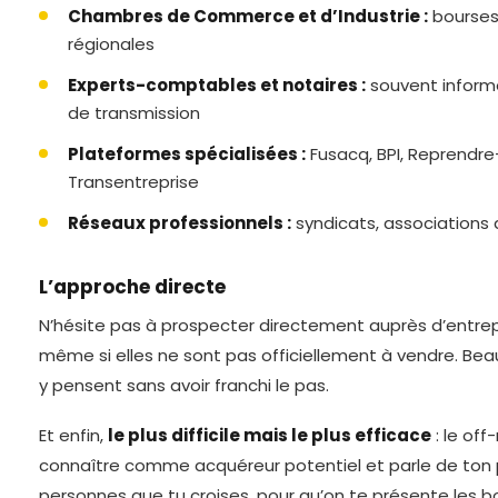
Chambres de Commerce et d’Industrie :
bourses
régionales
Experts-comptables et notaires :
souvent informé
de transmission
Plateformes spécialisées :
Fusacq, BPI, Reprendr
Transentreprise
Réseaux professionnels :
syndicats, associations 
L’approche directe
N’hésite pas à prospecter directement auprès d’entrepr
même si elles ne sont pas officiellement à vendre. Be
y pensent sans avoir franchi le pas.
Et enfin,
le plus difficile mais le plus efficace
: le off
connaître comme acquéreur potentiel et parle de ton p
personnes que tu croises, pour qu’on te présente les b