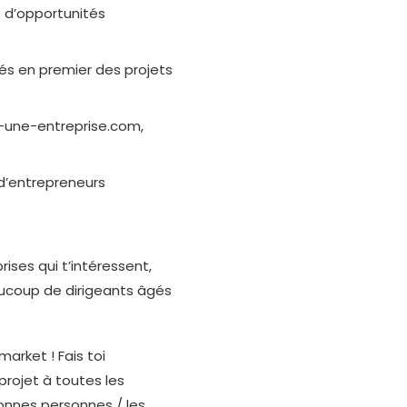
 d’opportunités
s en premier des projets
e-une-entreprise.com,
d’entrepreneurs
ises qui t’intéressent,
aucoup de dirigeants âgés
-market ! Fais toi
rojet à toutes les
onnes personnes / les