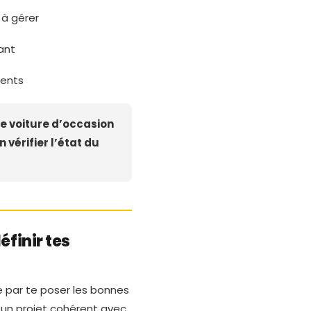
à gérer
tant
ients
e voiture d’occasion
n vérifier l’état du
éfinir tes
 par te poser les bonnes
r un projet cohérent avec