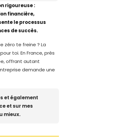
n rigoureuse :
on financière,
sente le processus
nces de succès.
e zéro te freine ? La
 pour toi. En France, près
e, offrant autant
e entreprise demande une
es et également
nce et sur mes
au mieux.