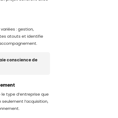
riées : gestion,
es atouts et identifie
 l’accompagnement.
 aie conscience de
ncement
 le type d’entreprise que
n seulement l’acquisition,
ionnement.