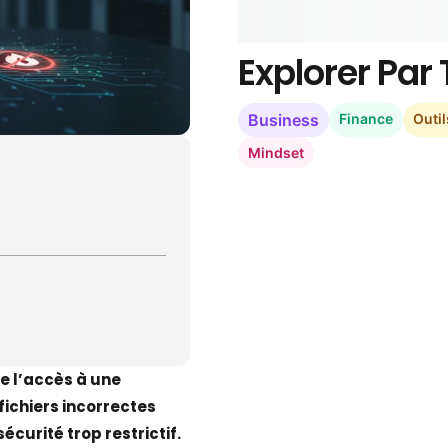
Explorer Pa
Business
Finance
Outil
Mindset
se l’accès à une
fichiers incorrectes
curité trop restrictif.