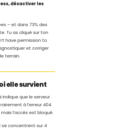
cess, désactiver les
nées – et dans 73% des
e. Tu as cliqué sur ton
n’t have permission to
gnostiquer et corriger
 terrain.
i elle survient
 indique que le serveur
airement à l’erreur 404
– mais l’accès est bloqué.
 se concentrent sur 4