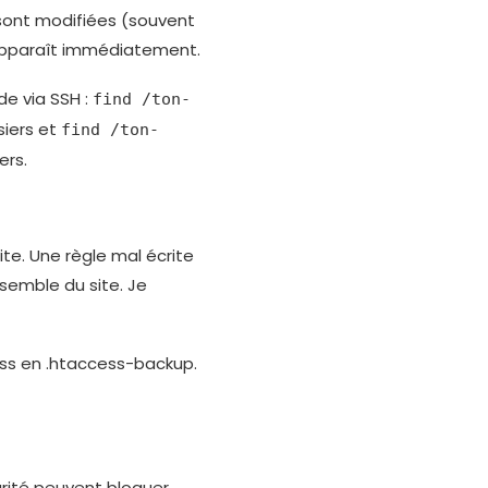
 sont modifiées (souvent
pparaît immédiatement.
de via SSH :
find /ton-
siers et
find /ton-
ers.
ite. Une règle mal écrite
nsemble du site. Je
ss en .htaccess-backup.
rité peuvent bloquer