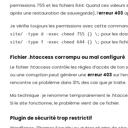
permissions 755 et les fichiers 644. Quand ces valeurs
après une restauration de sauvegarde), l’
erreur 403
a
Je vérifie toujours les permissions avec cette comman
pour les dos
site/ -type d -exec chmod 755 {} \;
pour les fichi
site/ -type f -exec chmod 644 {} \;
Fichier .htaccess corrompu ou mal configuré
Le fichier .htaccess contrôle les règles d’accès de ton s
ou une corruption peut générer une
erreur 403
sur l’e
rencontre ce problème dans 31% des cas que je traite.
Ma technique : je renomme temporairement le .htacce
Si le site fonctionne, le problème vient de ce fichier.
Plugin de sécurité trop restrictif
Wordfence, iThemes Security ou autres plugins de sécu