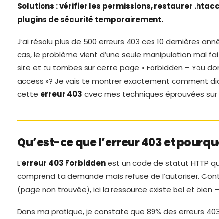
Solutions : vérifier les permissions, restaurer .htac
plugins de sécurité temporairement.
J’ai résolu plus de 500 erreurs 403 ces 10 dernières an
cas, le problème vient d’une seule manipulation mal fait
site et tu tombes sur cette page « Forbidden – You do
access »? Je vais te montrer exactement comment dia
cette
erreur 403
avec mes techniques éprouvées sur le
Qu’est-ce que l’erreur 403 et pourquo
L’
erreur 403 Forbidden
est un code de statut HTTP qui
comprend ta demande mais refuse de l’autoriser. Contr
(page non trouvée), ici la ressource existe bel et bien 
Dans ma pratique, je constate que 89% des erreurs 403