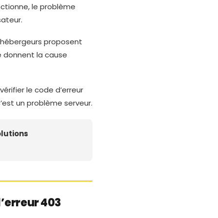
nctionne, le problème
sateur.
es hébergeurs proposent
e donnent la cause
érifier le code d’erreur
 c’est un problème serveur.
olutions
l’erreur 403