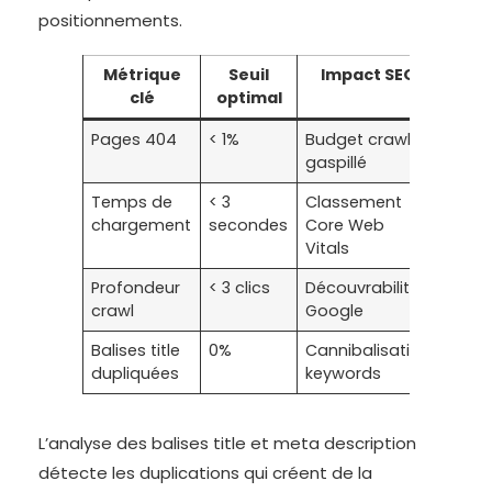
positionnements.
Métrique
Seuil
Impact SEO
clé
optimal
Pages 404
< 1%
Budget crawl
gaspillé
Temps de
< 3
Classement
chargement
secondes
Core Web
Vitals
Profondeur
< 3 clics
Découvrabilité
crawl
Google
Balises title
0%
Cannibalisation
dupliquées
keywords
L’analyse des balises title et meta description
détecte les duplications qui créent de la