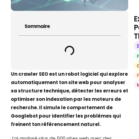
E
P
Sommaire
T
O
Un crawler SEO est un robot logiciel qui explore
automatiquement ton site web pour analyser
sa structure technique, détecter les erreurs et
optimiser son indexation par les moteurs de
recherche. Il simule le comportement de
Googlebot pour identifier les problèmes qui
freinent ton référencement naturel.
J’ai analysé plus de 500 sites web avec des