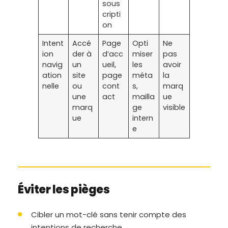
sous
cripti
on
Intent
Accé
Page
Opti
Ne
ion
der à
d’acc
miser
pas
navig
un
ueil,
les
avoir
ation
site
page
méta
la
nelle
ou
cont
s,
marq
une
act
mailla
ue
marq
ge
visible
ue
intern
e
Éviter les pièges
Cibler un mot-clé sans tenir compte des
intentions de recherche.