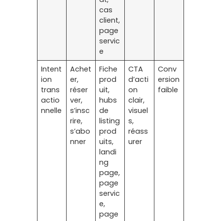
cas
client,
page
servic
e
Intent
Achet
Fiche
CTA
Conv
ion
er,
prod
d’acti
ersion
trans
réser
uit,
on
faible
actio
ver,
hubs
clair,
nnelle
s’insc
de
visuel
rire,
listing
s,
s’abo
prod
réass
nner
uits,
urer
landi
ng
page,
page
servic
e,
page