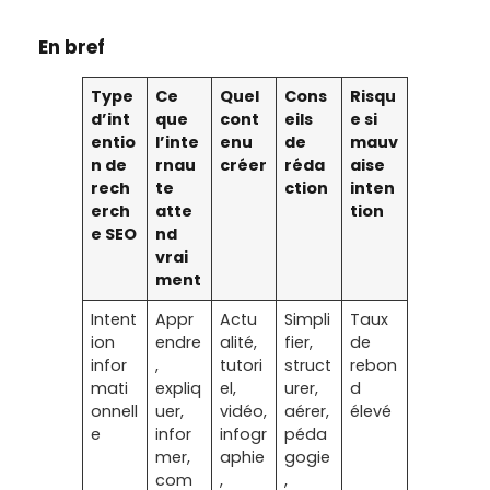
En bref
Type
Ce
Quel
Cons
Risqu
d’int
que
cont
eils
e si
entio
l’inte
enu
de
mauv
n de
rnau
créer
réda
aise
rech
te
ction
inten
erch
atte
tion
e SEO
nd
vrai
ment
Intent
Appr
Actu
Simpli
Taux
ion
endre
alité,
fier,
de
infor
,
tutori
struct
rebon
mati
expliq
el,
urer,
d
onnell
uer,
vidéo,
aérer,
élevé
e
infor
infogr
péda
mer,
aphie
gogie
com
,
,