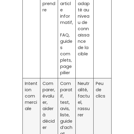
prend
articl
adap
re
e
té au
infor
nivea
matif,
u de
conn
FAQ,
aissa
guide
nce
s
de la
com
cible
plets,
page
pilier
Intent
Com
Com
Neutr
Peu
ion
parer,
parat
alité,
de
com
évalu
if,
factu
clics
merci
er,
test,
el,
ale
aider
avis,
rassu
à
liste,
rer
décid
guide
er
d’ach
at,