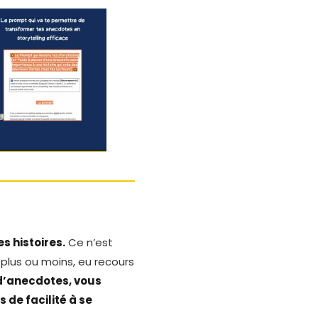
s histoires.
Ce n’est
 plus ou moins, eu recours
d’anecdotes, vous
 de facilité à se