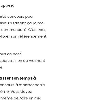
frappée.
petit concours pour
se. En faisant ça, je me
a communauté. C’est vrai,
éliorer son référencement
sous ce post
apportais rien de vraiment
e.
 passer son temps à
uenceurs à montrer notre
 même. Vous devez
nd même de faire un mix