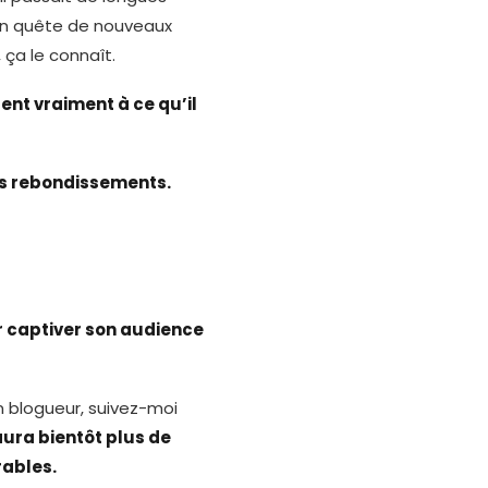
e en quête de nouveaux
 ça le connaît.
ent vraiment à ce qu’il
ns rebondissements.
ur captiver son audience
n blogueur, suivez-moi
’aura bientôt plus de
rables.