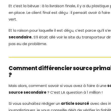
Et c’est la bévue : à la livraison finale, il y a du plastiqu
en place. Le client final est déçu : il pensait avoir à fai
vert.
Et la raison pour laquelle il est déçu, c’est parce qu’il s
secondaire.
S’il était allé voir le site du transporteur di
pas eu de problème.
Comment différencier source primai
?
Mais alors, comment savoir si vous avez à faire à une
so
source secondaire
? C’est LA question à 1 million !
Si vous souhaitez rédiger un
article sourcé
avec des i
journalistiques, je vous conseille déjà de vérifier la fiabil