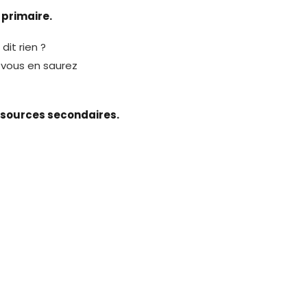
 primaire.
it rien ?
, vous en saurez
s sources secondaires.