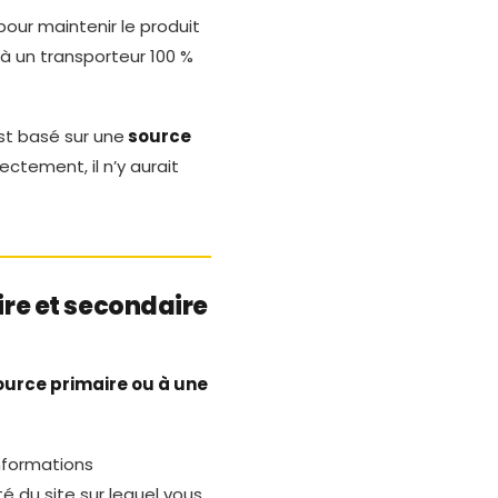
e pour maintenir le produit
re à un transporteur 100 %
’est basé sur une
source
rectement, il n’y aurait
re et secondaire
urce primaire ou à une
nformations
ité du site sur lequel vous