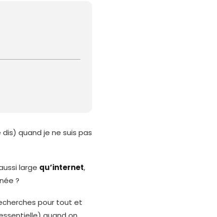
e dis) quand je ne suis pas
aussi large
qu’internet
,
nnée ?
 recherches pour tout et
: essentielle) quand on