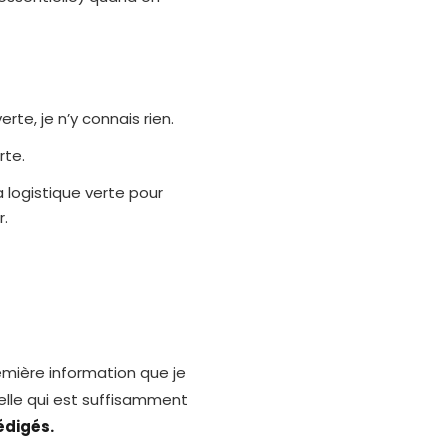
erte, je n’y connais rien.
rte.
a logistique verte pour
r.
emière information que je
 celle qui est suffisamment
édigés.