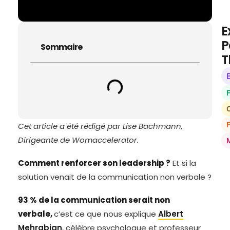
E
P
Sommaire
T
O
Cet article a été rédigé par Lise Bachmann,
Dirigeante de Womaccelerator.
Comment renforcer son leadership ?
Et si la
solution venait de la communication non verbale ?
93 % de la communication serait non
verbale,
c’est ce que nous explique
Albert
Mehrabian
, célèbre psychologue et professeur