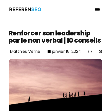
REFEREN
SEO
Business en
Renforcer son leadership
par le non verbal | 10 conseils
Matthieu Verne
janvier 18, 2024