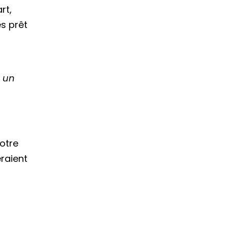
rt,
es prêt
e un
votre
raient