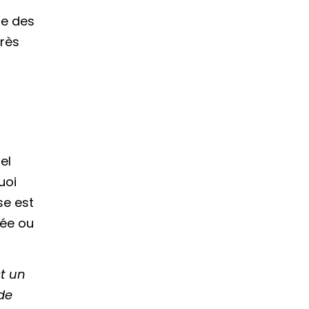
ue des
très
el
uoi
se est
rée ou
st un
de