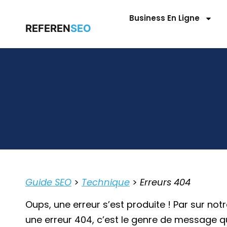
Business En Ligne
REFEREN
SEO
Guide SEO
>
Technique
>
Erreurs 404
Oups, une erreur s’est produite ! Par sur no
une erreur 404, c’est le genre de message qu