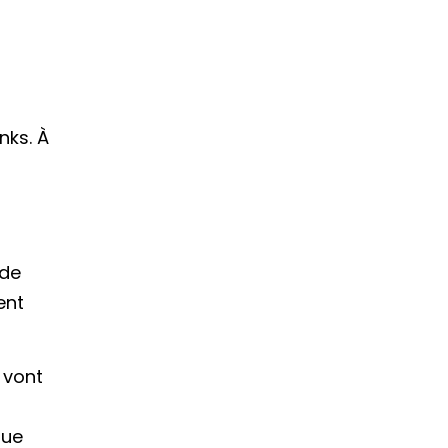
nks. À
 de
ent
 vont
que