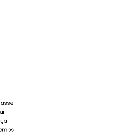
masse
ur
 ça
 temps