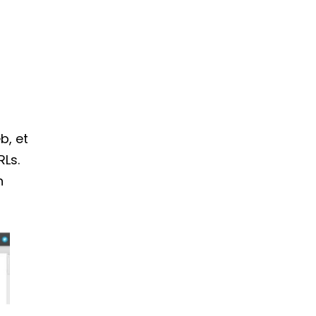
b, et
RLs.
n