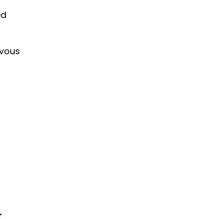
ed
 vous
r