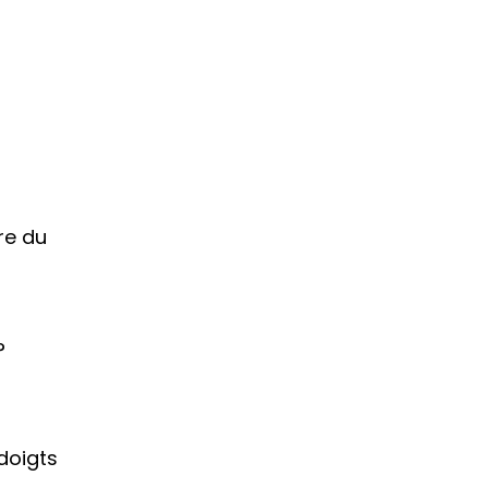
re du
?
doigts