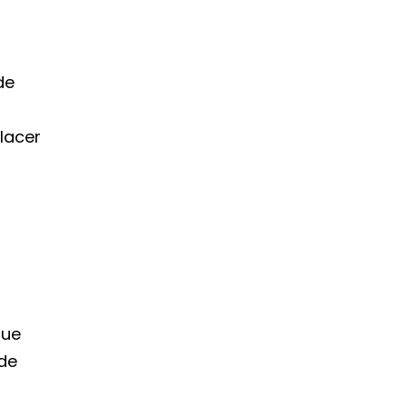
de
lacer
que
 de