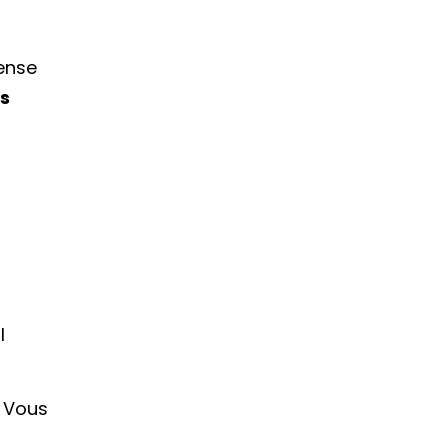
pense
s
l
. Vous