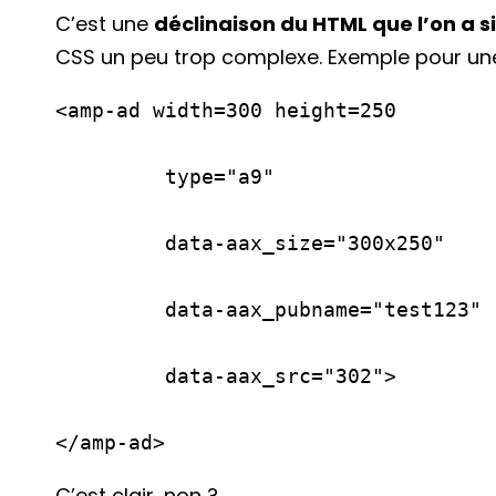
C’est une
déclinaison du HTML que l’on a s
CSS un peu trop complexe. Exemple pour une 
<amp-ad width=300 height=250

         type="a9"

         data-aax_size="300x250"

         data-aax_pubname="test123"

         data-aax_src="302">

</amp-ad>
C’est clair, non ?